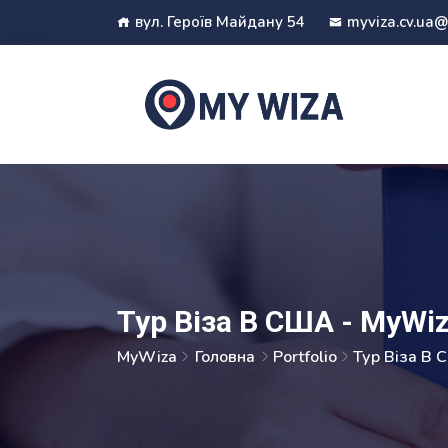
вул. Героїв Майдану 54
myviza.cv.ua
Тур Віза В США - MyWi
MyWiza
Головна
Portfolio
Тур Віза В