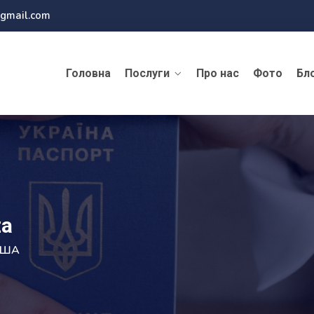
@gmail.com
Головна
Послуги
Про нас
Фото
Бл
za
 США