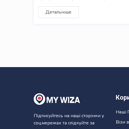
Детальніше
Кор
Наші 
Підписуйтесь на наші сторінки у
Візи 
соцмережах та слідкуйте за