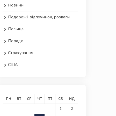
Новини
Подорожі, відпочинок, розваги
Польща
Поради
Страхування
США
ПН
ВТ
СР
ЧТ
ПТ
СБ
НД
1
2