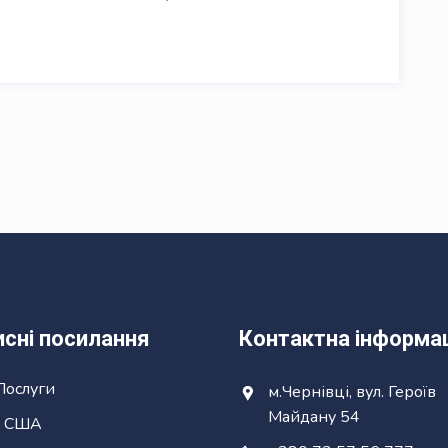
исні посилання
Контактна інформа
Послуги
м.Чернівці, вул. Героїв
Майдану 54
в США