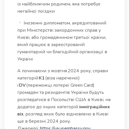
із найближчим родичем, яка потребує
негайної поїздки
Іноземні дипломатом, акредитований
при Міністерстві закордонних справ у
Києві, або громадянином третьої країни,
який працює в зареєстрованій
гуманітарній чи благодійній організації в
Україні
А починаючи з жовтня 2024 року, справи
категорій
K1
(віза нареченої)
і
DV
(переможці лотереї Green Card)
громадян та резидентів України будуть
розглядатися в Посольстві США в Києві, на
додаток до інших категорій
імміграційних
віз
, розгляд яких було відновлено в Києві
ще в березні 2024 року.
Джерело:
https://ua.usembassy.gov