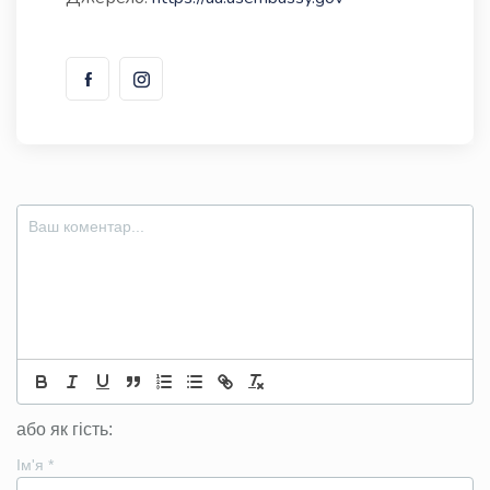
або як гість:
Ім'я
*